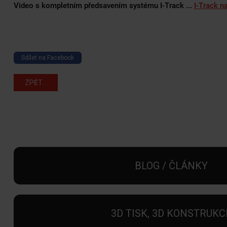
Video s kompletním předsavením systému I-Track ...
I-Track n
Sdílet na Facebook
ZPĚT...
BLOG / ČLÁNKY
3D TISK, 3D KONSTRUKC