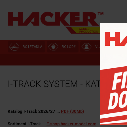
RC LETADLA
RC LODĚ
VLÁČKOVNA
I-TRACK SYSTEM - KATALOG 
Katalog I-Track 2026/27 ...
PDF (30Mb)
Sortiment I-Track ...
E-shop hacker-model.com