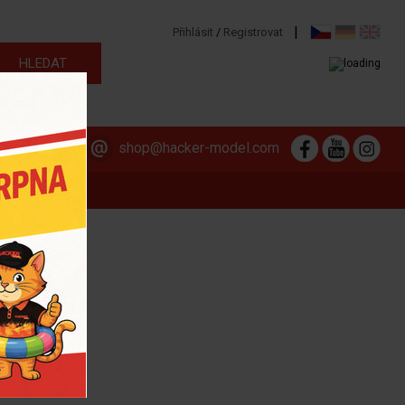
|
Přihlásit
/
Registrovat
313 564 381
shop@hacker-model.com