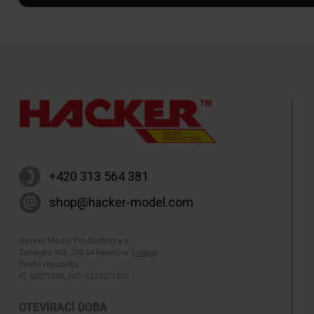
+420 313 564 381
shop@hacker-model.com
Hacker Model Production a.s.
Zahradní 465, 270 54 Řevničov (
mapa
)
Česká republika
IČ: 63271532, DIČ: CZ63271532
OTEVÍRACÍ DOBA