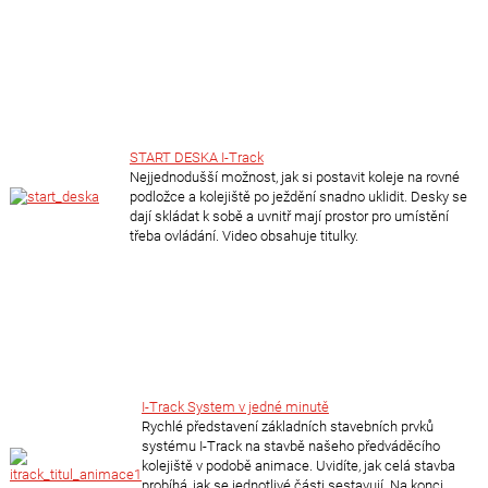
START DESKA I-Track
Nejjednodušší možnost, jak si postavit koleje na rovné
podložce a kolejiště po ježdění snadno uklidit. Desky se
dají skládat k sobě a uvnitř mají prostor pro umístění
třeba ovládání. Video obsahuje titulky.
I-Track System v jedné minutě
Rychlé představení základních stavebních prvků
systému I-Track na stavbě našeho předváděcího
kolejiště v podobě animace. Uvidíte, jak celá stavba
probíhá, jak se jednotlivé části sestavují. Na konci