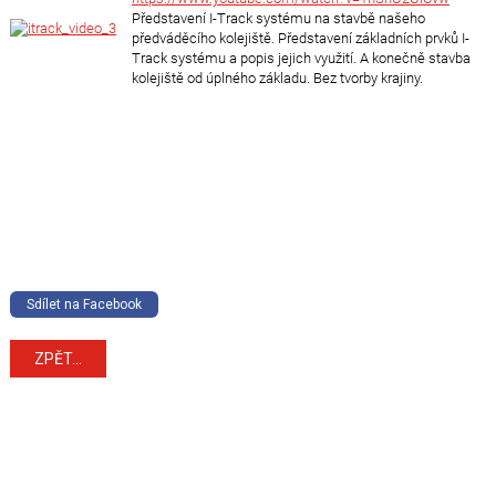
Představení I-Track systému na stavbě našeho
předváděcího kolejiště. Představení základních prvků I-
Track systému a popis jejich využití. A konečně stavba
kolejiště od úplného základu. Bez tvorby krajiny.
Sdílet na Facebook
ZPĚT...