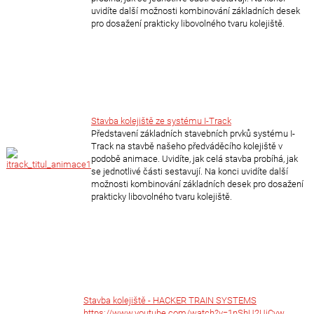
uvidíte další možnosti kombinování základních desek
pro dosažení prakticky libovolného tvaru kolejiště.
Stavba kolejiště ze systému I-Track
Představení základních stavebních prvků systému I-
Track na stavbě našeho předváděcího kolejiště v
podobě animace. Uvidíte, jak celá stavba probíhá, jak
se jednotlivé části sestavují. Na konci uvidíte další
možnosti kombinování základních desek pro dosažení
prakticky libovolného tvaru kolejiště.
Stavba kolejiště - HACKER TRAIN SYSTEMS
https://www.youtube.com/watch?v=1nShU2UiCvw