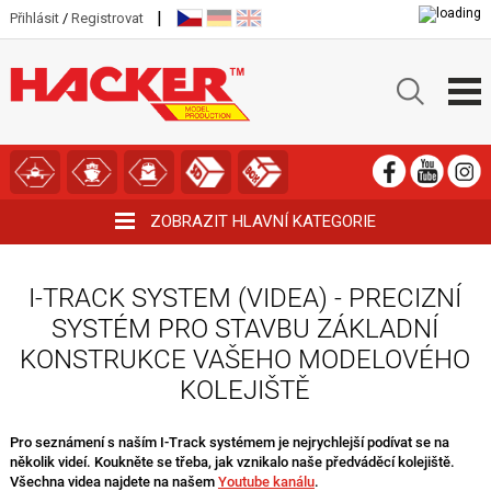
|
Přihlásit
/
Registrovat
ZOBRAZIT HLAVNÍ KATEGORIE
I-TRACK SYSTEM (VIDEA) - PRECIZNÍ
SYSTÉM PRO STAVBU ZÁKLADNÍ
KONSTRUKCE VAŠEHO MODELOVÉHO
KOLEJIŠTĚ
Pro seznámení s naším I-Track systémem je nejrychlejší podívat se na
několik videí. Koukněte se třeba, jak vznikalo naše předváděcí kolejiště.
Všechna videa najdete na našem
Youtube kanálu
.