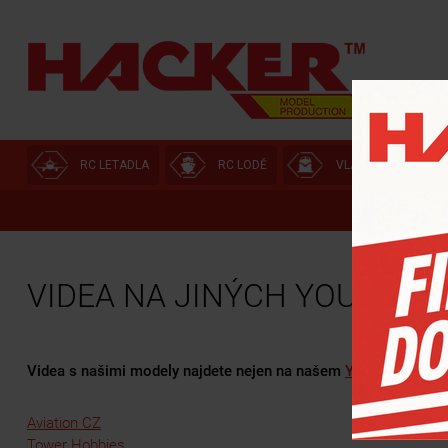
RC LETADLA
RC LODĚ
VLÁČKOVNA
VIDEA NA JINÝCH YOUTUBE
Videa s našimi modely najdete nejen na našem
YT kanále
Aviation CZ
Tower Hobbies