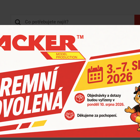
+420 
3D TISK, 3D KONSTRUKCE
KARTONY - KRABICE
ZOBRAZIT HLAVNÍ KATEGORIE
 KANÁLECH