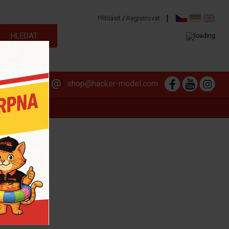
|
Přihlásit
/
Registrovat
313 564 381
shop@hacker-model.com