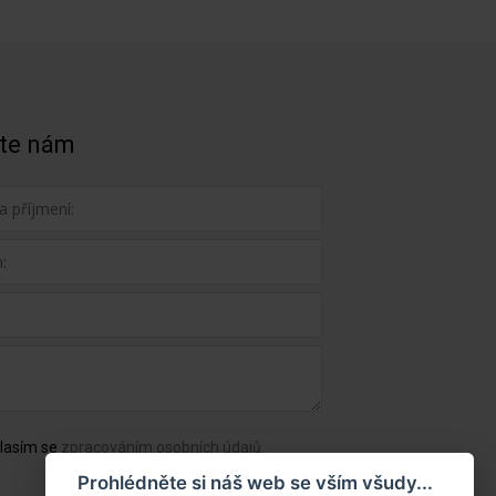
te nám
lasím se
zpracováním osobních údajů
Prohlédněte si náš web se vším všudy...