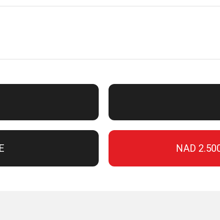
E
NAD 2.50