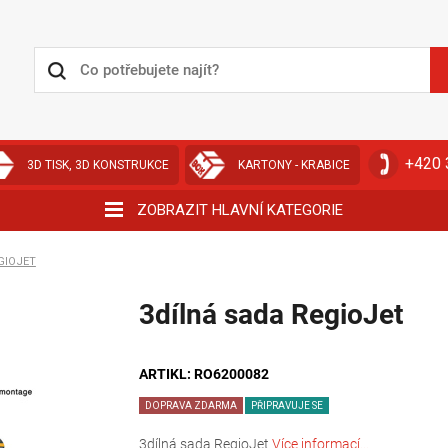
+420 
3D TISK, 3D KONSTRUKCE
KARTONY - KRABICE
ZOBRAZIT HLAVNÍ KATEGORIE
GIOJET
3dílná sada RegioJet
ARTIKL: RO6200082
DOPRAVA ZDARMA
PŘIPRAVUJE SE
3dílná sada RegioJet
Více informací...