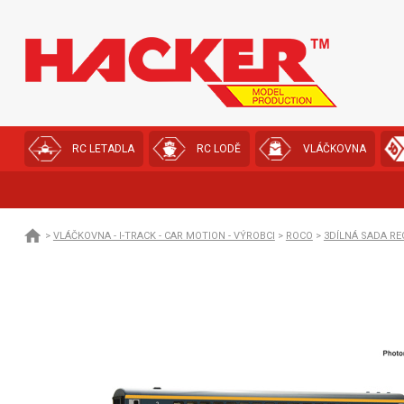
RC LETADLA
RC LODĚ
VLÁČKOVNA
>
VLÁČKOVNA - I-TRACK - CAR MOTION - VÝROBCI
>
ROCO
>
3DÍLNÁ SADA RE