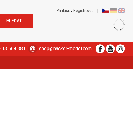
|
Přihlásit
/
Registrovat
313 564 381
shop@hacker-model.com