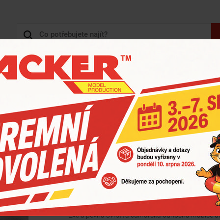
+420 
3D TISK, 3D KONSTRUKCE
KARTONY - KRABICE
ZOBRAZIT HLAVNÍ KATEGORIE
CE EXTRA PEVNÉ ZLATÉ
>
CUKRÁŘSKÁ KRABICE ZLATÁ EXTRA PEVNÁ 33X33X14 CM
Cukrářská krabice zla
ARTIKL: HB1205
Extra pevná 3vrstvá cukrářská odnosná krabice u