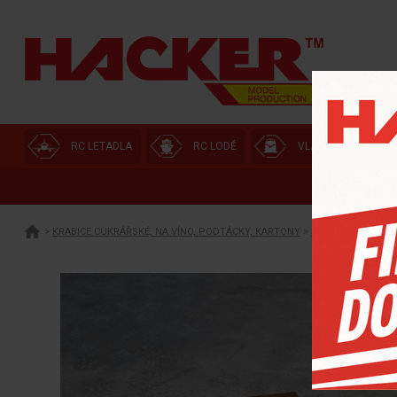
RC LETADLA
RC LODĚ
VLÁČKOVNA
>
KRABICE CUKRÁŘSKÉ, NA VÍNO, PODTÁCKY, KARTONY
>
CUKRÁŘSKÉ KRABI