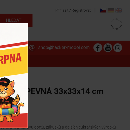
|
Přihlásit
/
Registrovat
313 564 381
shop@hacker-model.com
tá EXTRA PEVNÁ 33x33x14 cm
rčená pro přepravu dortů, zákusků a dalších cukrářských výrobků