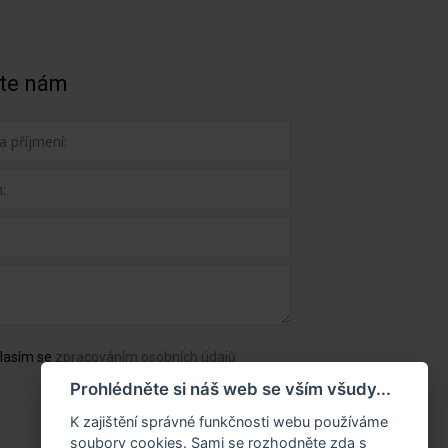
te nám
lasím se
zpracováním osobních údajů
Prohlédněte si náš web se vším všudy...
K zajištění správné funkčnosti webu používáme
soubory cookies. Sami se rozhodněte zda s