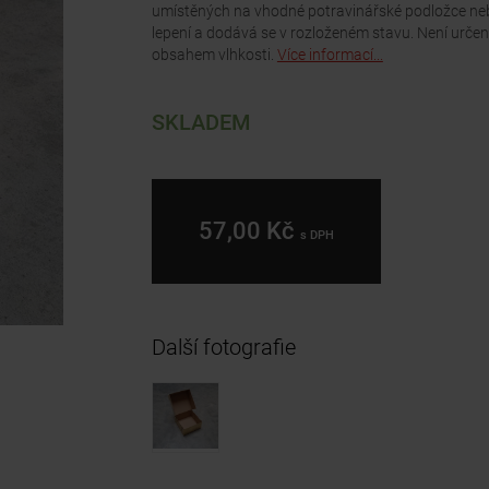
umístěných na vhodné potravinářské podložce neb
lepení a dodává se v rozloženém stavu. Není urče
obsahem vlhkosti.
Více informací...
SKLADEM
57,00 Kč
s DPH
Další fotografie