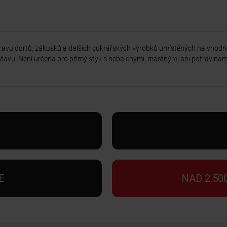
ravu dortů, zákusků a dalších cukrářských výrobků umístěných na vhodn
stavu. Není určena pro přímý styk s nebalenými, mastnými ani potravinam
E
NAD 2.50