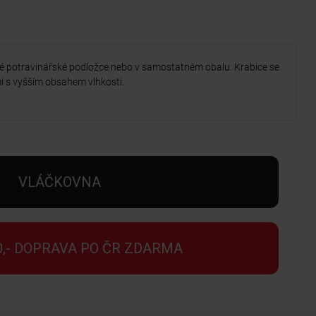
é potravinářské podložce nebo v samostatném obalu. Krabice se
i s vyšším obsahem vlhkosti.
VLÁČKOVNA
0,- DOPRAVA PO ČR ZDARMA