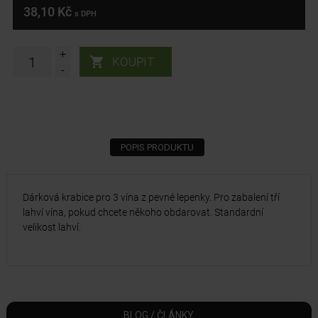
38,10 Kč
s DPH
+
-
POPIS PRODUKTU
Dárková krabice pro 3 vína z pevné lepenky. Pro zabalení tří
lahví vína, pokud chcete někoho obdarovat. Standardní
velikost lahví.
BLOG / ČLÁNKY