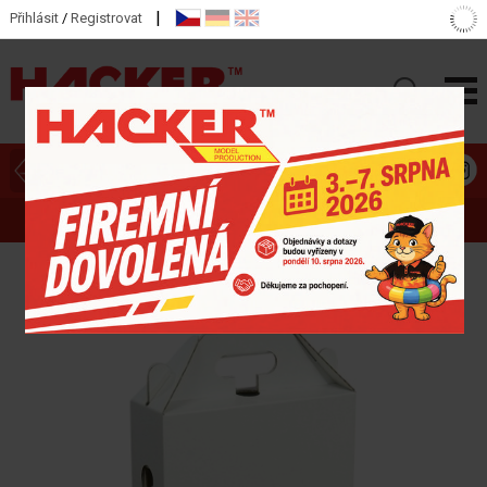
|
Přihlásit
/
Registrovat
ZOBRAZIT HLAVNÍ KATEGORIE