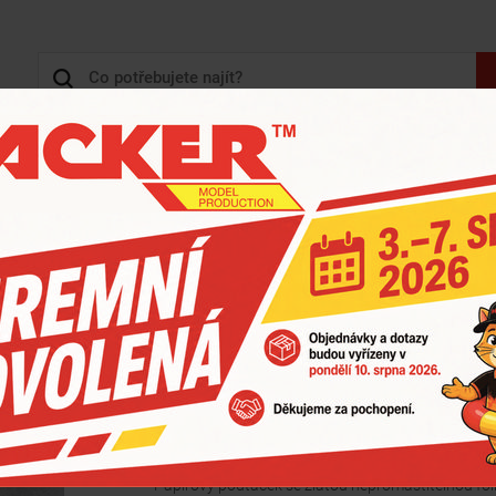
+420 
3D TISK, 3D KONSTRUKCE
KARTONY - KRABICE
ZOBRAZIT HLAVNÍ KATEGORIE
ÁCKY ZLATÉ CUKŘÁŘSKÉ - EXTRA PEVNÉ
>
PODTÁCEK POD DORT PRŮMĚR 36 CM EXT
Podtácek pod dort prům
ARTIKL: HB2005
Papírový podtácek se zlatou nepromastitelnou fól