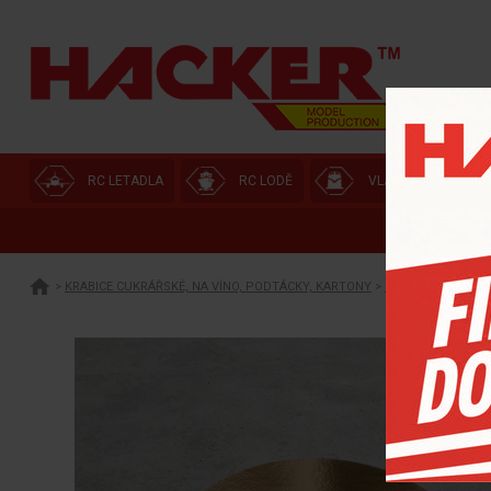
RC LETADLA
RC LODĚ
VLÁČKOVNA
>
KRABICE CUKRÁŘSKÉ, NA VÍNO, PODTÁCKY, KARTONY
>
PODLOŽKY A PODT