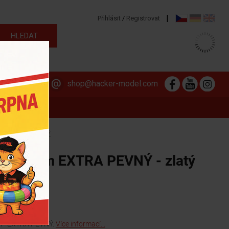
|
Přihlásit
/
Registrovat
313 564 381
shop@hacker-model.com
RA PEVNÝ - ZLATÝ
ěr 36 cm EXTRA PEVNÝ - zlatý
ií - EXTRA PEVNÝ.
Více informací...