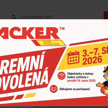
+420 
3D TISK, 3D KONSTRUKCE
KARTONY - KRABICE
ZOBRAZIT HLAVNÍ KATEGORIE
 TĚŽKÝCH NÁKLADNÍCH VOZŮ DB
Sada 2 kusů těžkých ná
ARTIKL: ROTT6680028
PŘIPRAVUJE SE
Sada 2 kusů těžkých nákladních vozů DB
Více info