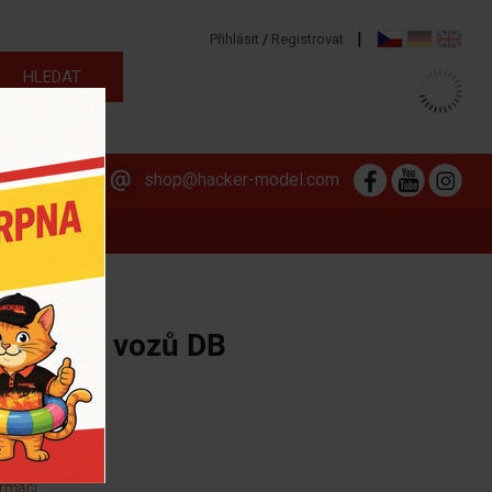
|
Přihlásit
/
Registrovat
313 564 381
shop@hacker-model.com
kladních vozů DB
rmací...