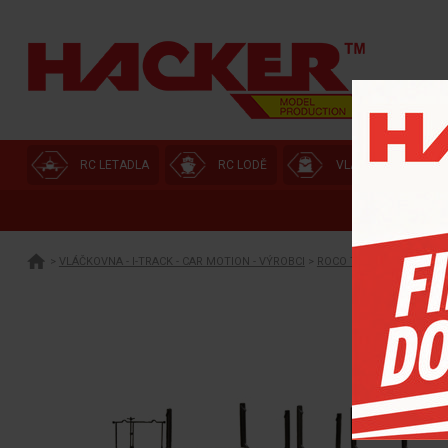
RC LETADLA
RC LODĚ
VLÁČKOVNA
>
VLÁČKOVNA - I-TRACK - CAR MOTION - VÝROBCI
>
ROCO TT
>
SADA 2 KUSŮ