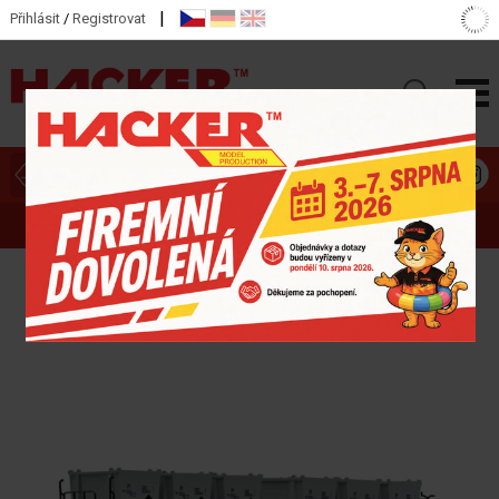
|
Přihlásit
/
Registrovat
ZOBRAZIT HLAVNÍ KATEGORIE