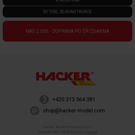
VLÁČKOVNA
3D TISK, 3D KONSTRUKCE
NAD 2.500,- DOPRAVA PO ČR ZDARMA
+420 313 564 381
shop@hacker-model.com
Hacker Model Production a.s.
Zahradní 465, 270 54 Řevničov (
mapa
)