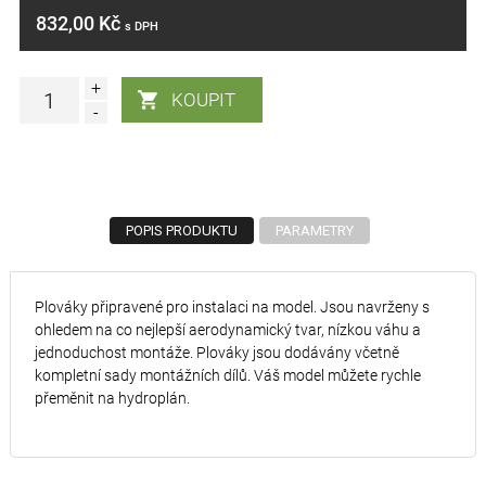
832,00 Kč
s DPH
+
-
POPIS PRODUKTU
PARAMETRY
Plováky připravené pro instalaci na model. Jsou navrženy s
ohledem na co nejlepší aerodynamický tvar, nízkou váhu a
jednoduchost montáže. Plováky jsou dodávány včetně
kompletní sady montážních dílů. Váš model můžete rychle
přeměnit na hydroplán.