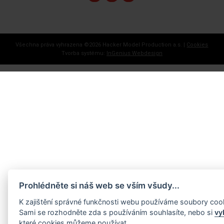
Všechna práva vyhrazena ©
2026 Hacker Model Production a.s. |
Cookies
Tvorba systému:
InGenius Webdesign
Prohlédněte si náš web se vším všudy...
K zajištění správné funkčnosti webu používáme soubory coo
Sami se rozhodněte zda s používáním souhlasíte, nebo si
vy
které cookies můžeme používat.