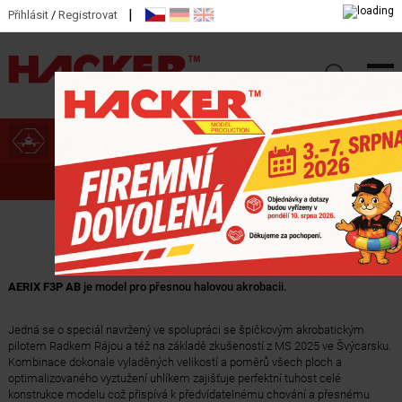
|
Přihlásit
/
Registrovat
ZOBRAZIT HLAVNÍ KATEGORIE
AERIX F3P AB
AERIX F3P AB
je model pro přesnou halovou akrobacii.
Jedná se o speciál navržený ve spolupráci se špičkovým akrobatickým
pilotem Radkem Rájou a též na základě zkušeností z MS 2025 ve Švýcarsku.
Kombinace dokonale vyladěných velikostí a poměrů všech ploch a
optimalizovaného vyztužení uhlíkem zajišťuje perfektní tuhost celé
konstrukce modelu což přispívá k předvídatelnému chování a přesnému