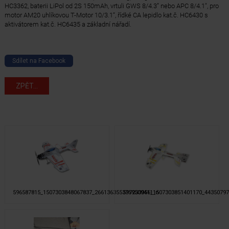
HC3362, baterii LiPol od 2S 150mAh, vrtuli GWS 8/4.3” nebo APC 8/4.1", pro
motor AM20 uhlíkovou T-Motor 10/3.1“, řídké CA lepidlo kat.č. HC6430 s
aktivátorem kat.č. HC6435 a základní nářadí.
Sdílet na Facebook
ZPĚT...
596587815_1507303848067837_2661363553759509411_n
597233056_1507303851401170_4435079