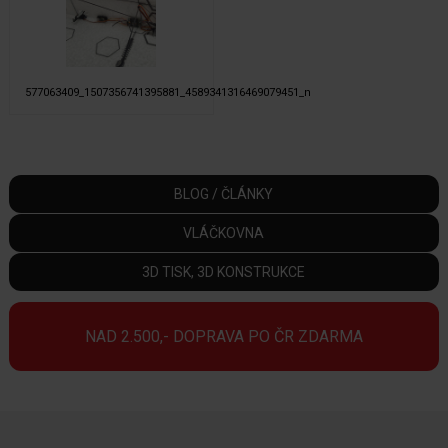
577063409_1507356741395881_4589341316469079451_n
BLOG / ČLÁNKY
VLÁČKOVNA
3D TISK, 3D KONSTRUKCE
NAD 2.500,- DOPRAVA PO ČR ZDARMA