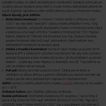
ovládání modelu ve všech akrobatických manévrech. Model je určen jak pro
nováčky, tak pro zkušené piloty, kteří si model mohou dále doladit přesně dle
svých zvyklostí, zejména s cílem snížit celkovou letovou hmotnost modelu.
Hlavní důvody, proč AERIXe:
Nízká letová hmotnost!
S motorem T-Motor AM20 s uhlíkovou vrtulí
10/3.1“ se i bez další "speciální" výbavy snadno přiblížíte k limitu 100g
danému pravidly. I při použití obyčejného motoru s hmotností okolo 20g a
s plastovou vrtulí např. APC 8/4.1 budete s hmotností do 110-115g bez
baterie. Baterie 2S 150mAh má hmotnost cca 10g. Zkušení stavitelé
snadno hmotnost dále sníží např. odstraněním částí krabiček serv,
odstraněním konektorů na servech apod.
Odolná a trvanlivá konstrukce!
Na hlavní části modelu je použito 3mm
deskové EPP s uhlíkovými výztuhami navrženými tak, aby celé vyztužení
opravdu fungovalo a drak modelu byl za letu i při dlouhodobém používání
stabilní ... a také aby snesl nějakou tu drobnější ránu 🙃. Trup AERIXe se
vám za křídlem lámat nebude.
Pull-pull
náhony kormidel ocasních ploch. Žádná pevná táhla ve
vodítkách, co občas drhnou s jasnými důsledky pro neutrál kormidel, ale
lehké a pevné nitě s jednoduchým napínacím mechanismem.
AERIX
vychází z našeho předchozího modelu
SHAKE
, který byl na trh uveden
již v r. 2016.
Ovládané funkce:
plyn, křidélka, výškovka, směrovka
Budete potřebovat:
Minimálně 4 kanálovou RC soupravu, 1 servo 5-9g, 2
serva 4-5g, motor od 70W např. MFORCE 2812CA-27 (KV1780, 19g) kat.č.
HC3503D nebo T-Motor AM20 (KV1500, 10g) s regulátorem MC-06A kat.č.