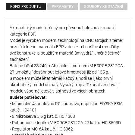
POPIS PRODUKTU
PARAMETRY
SOUBORY KE STAŽENÍ
Akrobatický model určený pro přesnou halovou akrobacii
kategorie F3P.
Model je vyroben moderní technologií na CNC strojích z téměř
nezničitelného materiálu EPP z desek o tloušťce 4 mm. Díky
své konstrukci a použitým materiálům vydrží i „méně šetrné“
zacházení.
Baterie LiPol 2S 240 mAh spolu s motorem M FORCE 2812CA-
27 umožňují dosáhnout letové hmotnosti již od 135 g.
S modelem může létat téměř každý a hodí se i jako první
akrobatický model do haly. Vysoký trup a T-kanalizér dávají
modelu výborné letové vlastnosti ve všech obratech.
Budete potřebovat:
• Minimálně 4kanálovou RC soupravu, například FLYSKY FSI6
kat. č. HC4101
• 3 mikroserva 5,6 g kat. č. HC 4303
• Pohonnou jednotku M FORCE 2812CA-27 kat. č. HC 3503D
• Regulátor MC-6A kat. č. HC 3362