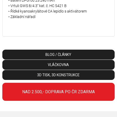
• Baterii LiPol od 2S 240 mAh
• Vrtuli GWS 8/4.3” kat. č. HC 5421 B
• Řídké kyanoakrylátové CA lepidlo s aktivátorem
• Základní nářadí
BLOG / ČLÁNKY
VLÁČKOVNA
3D TISK, 3D KONSTRUKCE
NAD 2.500,- DOPRAVA PO ČR ZDARMA