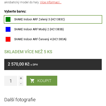
akrobatický model do haly.
Více informací...
Vyberte barvu:
SHAKE Indoor ARF Zelený 3 (HC1383C)
SHAKE Indoor ARF Modrý 2 (HC1383B)
SHAKE Indoor ARF Červený 4 (HC1383A)
SKLADEM VÍCE NEŽ 5 KS
2 570,00 Kč
s DPH
+
-
Další fotografie