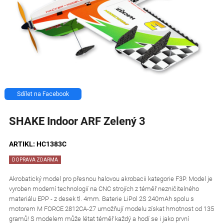
Sdílet na Facebook
SHAKE Indoor ARF Zelený 3
ARTIKL: HC1383C
DOPRAVA ZDARMA
Akrobatický model pro přesnou halovou akrobacii kategorie F3P. Model je
vyroben moderní technologií na CNC strojích z téměř nezničitelného
materiálu EPP - z desek tl. 4mm. Baterie LiPol 2S 240mAh spolu s
motorem M FORCE 2812CA-27 umožňují modelu získat hmotnost od 135
gramů! S modelem může létat téměř každý a hodí se i jako první