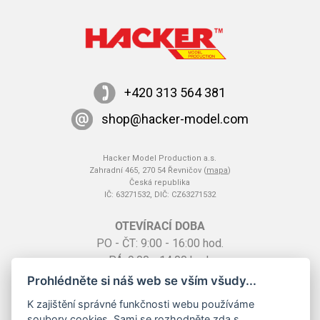
+420 313 564 381
shop@hacker-model.com
Hacker Model Production a.s.
Zahradní 465, 270 54 Řevničov (
mapa
)
Česká republika
IČ: 63271532, DIČ: CZ63271532
OTEVÍRACÍ DOBA
PO - ČT: 9:00 - 16:00 hod.
PÁ: 9:00 - 14:00 hod.
SO: na základě telefonické dohody
Prohlédněte si náš web se vším všudy...
K zajištění správné funkčnosti webu používáme
soubory cookies. Sami se rozhodněte zda s