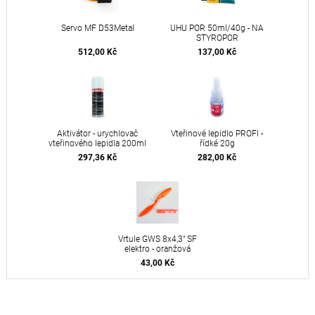
Servo MF D53Metal
UHU POR 50ml/40g - NA
STYROPOR
512,00 Kč
137,00 Kč
Aktivátor - urychlovač
Vteřinové lepidlo PROFI -
vteřinového lepidla 200ml
řídké 20g
297,36 Kč
282,00 Kč
Vrtule GWS 8x4,3" SF
elektro - oranžová
43,00 Kč