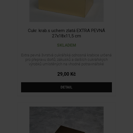
Cukr. krab.s uchem zlatá EXTRA PEVNÁ
27x18x11,5 cm
SKLADEM
Extra pevná 3vrstvá cukrářská odnosná krabice určená
pro přepravu dortů, zákusků a dalších cukrářských
výrobků umístěných na vhodné potravinářské
podložce nebo v samostatném obalu. Krabice se
jednoduše skládá bez nutnosti lepení a dodává se v
29,00 Kč
rozloženém stavu. Není určena pro přímý styk s
nebalenými, mastnými ani potravinami s vyšším
obsahem vlhkosti.
DETAIL