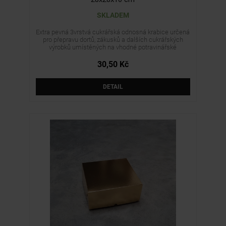
SKLADEM
Extra pevná 3vrstvá cukrářská odnosná krabice určená
pro přepravu dortů, zákusků a dalších cukrářských
výrobků umístěných na vhodné potravinářské
podložce nebo v samostatném obalu. Krabice se
jednoduše skládá bez nutnosti lepení a dodává se v
30,50 Kč
rozloženém stavu. Není určena pro přímý styk s
nebalenými, mastnými ani potravinami s vyšším
obsahem vlhkosti.
DETAIL