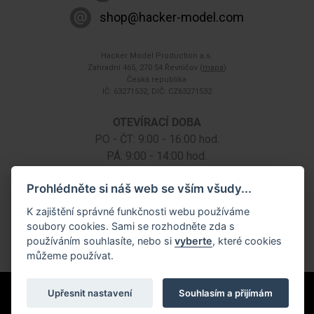
shop@hacker-model.com
Hacker Model Production a.s.
Zahradní 465, 270 54 Řevničov (
mapa
)
Česká republika
IČ: 63271532, DIČ: CZ63271532
OTEVÍRACÍ DOBA
PO - ČT: 9:00 - 16:00 hod.
PÁ: 9:00 - 14:00 hod.
SO: na základě telefonické dohody
Prohlédněte si náš web se vším všudy...
K zajištění správné funkčnosti webu používáme
soubory cookies. Sami se rozhodněte zda s
používáním souhlasíte, nebo si
vyberte
, které cookies
můžeme používat.
Všechna práva vyhrazena ©
2026 Hacker Model Production a.s. |
Cookies
Upřesnit nastavení
Souhlasím a přijímám
Tvorba systému:
InGenius Webdesign