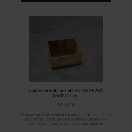
Cukrářská krabice zlatá EXTRA PEVNÁ
33x33x14 cm
SKLADEM
Extra pevná 3vrstvá cukrářská odnosná krabice určená
pro přepravu dortů, zákusků a dalších cukrářských
výrobků umístěných na vhodné potravinářské
podložce nebo v samostatném obalu. Krabice se