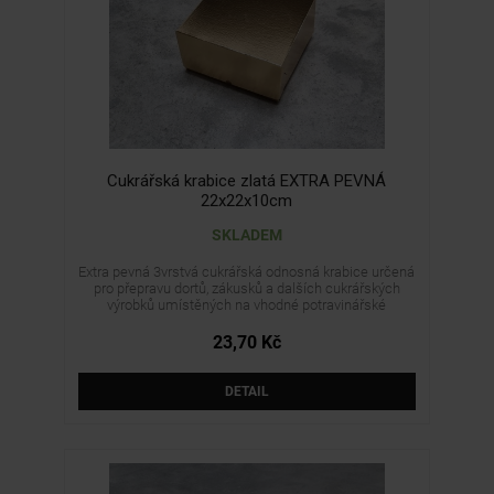
Cukrářská krabice zlatá EXTRA PEVNÁ
22x22x10cm
SKLADEM
Extra pevná 3vrstvá cukrářská odnosná krabice určená
pro přepravu dortů, zákusků a dalších cukrářských
výrobků umístěných na vhodné potravinářské
podložce nebo v samostatném obalu. Krabice se
jednoduše skládá bez nutnosti lepení a dodává se v
23,70 Kč
rozloženém stavu. Není určena pro přímý styk s
nebalenými, mastnými ani potravinami s vyšším
obsahem vlhkosti.
DETAIL