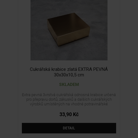
Cukrářská krabice zlatá EXTRA PEVNÁ
30x30x10,5 cm
SKLADEM
Extra pevná 3vrstvá cukrářská odnosná krabice určená
pro přepravu dortů, zákusků a dalších cukrářských
výrobků umístěných na vhodné potravinářské
podložce nebo v samostatném obalu. Krabice se
jednoduše skládá bez nutnosti lepení a dodává se v
33,90 Kč
rozloženém stavu. Není určena pro přímý styk s
nebalenými, mastnými ani potravinami s vyšším
obsahem vlhkosti.
DETAIL