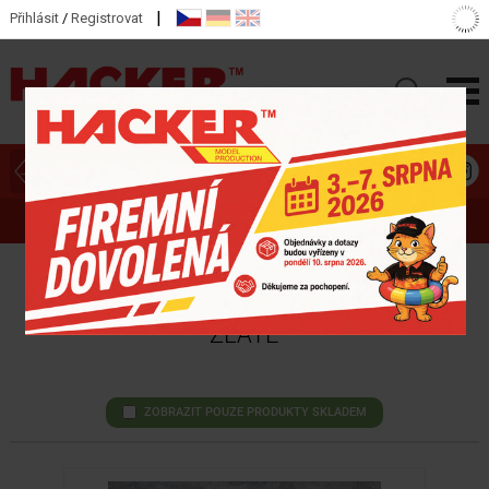
|
Přihlásit
/
Registrovat
ZOBRAZIT HLAVNÍ KATEGORIE
CUKRÁŘSKÉ KRABICE EXTRA PEVNÉ
ZLATÉ
ZOBRAZIT POUZE PRODUKTY SKLADEM