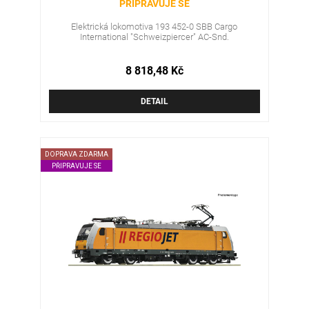
PŘIPRAVUJE SE
Elektrická lokomotiva 193 452-0 SBB Cargo
International "Schweizpiercer" AC-Snd.
8 818,48 Kč
DETAIL
DOPRAVA ZDARMA
PŘIPRAVUJE SE