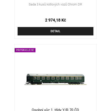
Sada 3 kusů kotlových vozů Chrom DR
2 974,18 Kč
DETAIL
PŘIPRAVUJE SE
Osobní vůz 1. třídy Y/B 70 ČD