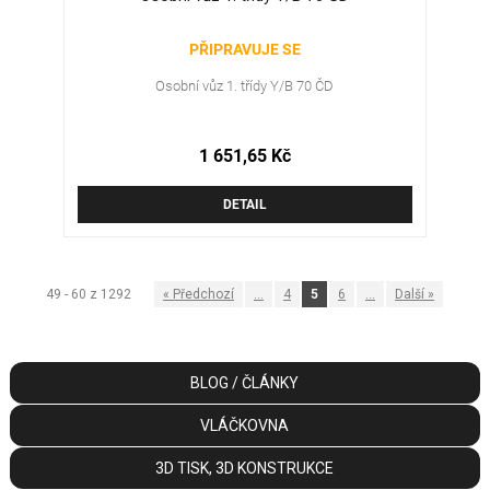
PŘIPRAVUJE SE
Osobní vůz 1. třídy Y/B 70 ČD
1 651,65 Kč
DETAIL
49 - 60 z 1292
«
Předchozí
...
4
5
6
...
Další
»
BLOG / ČLÁNKY
VLÁČKOVNA
3D TISK, 3D KONSTRUKCE