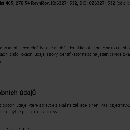
adní 465, 270 54 Řevničov, IČ:63271532, DIČ: CZ63271532
(dále je
bo identifikovatelné fyzické osobě; identifikovatelnou fyzickou osobou 
ční číslo, lokační údaje, síťový identifikátor nebo na jeden či více zvl
y.
obních údajů
 osobní údaje, které správce získal na základě plnění Vaší objednávky
je nezbytné pro plnění smlouvy.