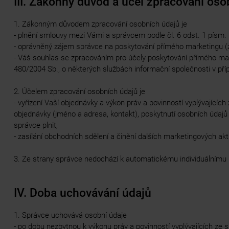
III. Zákonný důvod a účel zpracování oso
1. Zákonným důvodem zpracování osobních údajů je
- plnění smlouvy mezi Vámi a správcem podle čl. 6 odst. 1 písm.
- oprávněný zájem správce na poskytování přímého marketingu (ze
- Váš souhlas se zpracováním pro účely poskytování přímého mark
480/2004 Sb., o některých službách informační společnosti v pří
2. Účelem zpracování osobních údajů je
- vyřízení Vaší objednávky a výkon práv a povinností vyplývající
objednávky (jméno a adresa, kontakt), poskytnutí osobních údajů
správce plnit,
- zasílání obchodních sdělení a činění dalších marketingových akti
3. Ze strany správce nedochází k automatickému individuálnímu
IV. Doba uchovávání údajů
1. Správce uchovává osobní údaje
- po dobu nezbytnou k výkonu práv a povinností vyplývajících ze