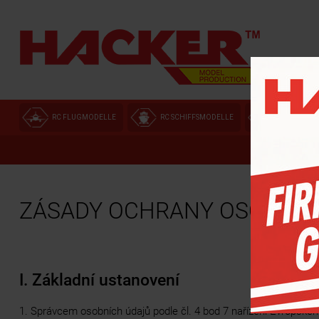
RC FLUGMODELLE
RC SCHIFFSMODELLE
MODELLEI
ZÁSADY OCHRANY OSOBNÍC
I. Základní ustanovení
1. Správcem osobních údajů podle čl. 4 bod 7 nařízení Evropské