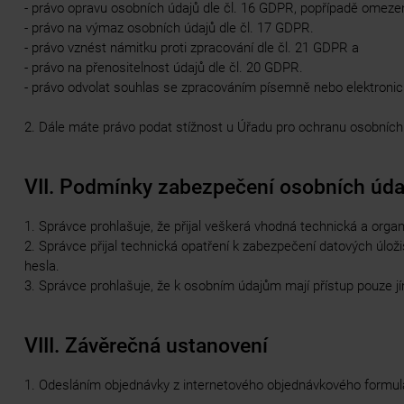
- právo opravu osobních údajů dle čl. 16 GDPR, popřípadě omezen
- právo na výmaz osobních údajů dle čl. 17 GDPR.
- právo vznést námitku proti zpracování dle čl. 21 GDPR a
- právo na přenositelnost údajů dle čl. 20 GDPR.
- právo odvolat souhlas se zpracováním písemně nebo elektronick
2. Dále máte právo podat stížnost u Úřadu pro ochranu osobních 
VII. Podmínky zabezpečení osobních úda
1. Správce prohlašuje, že přijal veškerá vhodná technická a orga
2. Správce přijal technická opatření k zabezpečení datových úlož
hesla.
3. Správce prohlašuje, že k osobním údajům mají přístup pouze j
VIII. Závěrečná ustanovení
1. Odesláním objednávky z internetového objednávkového formulá