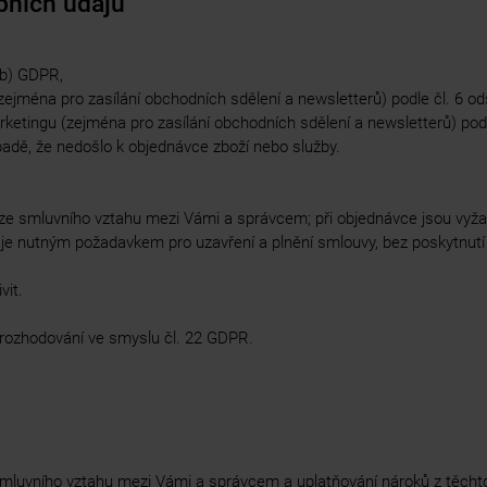
bních údajů
 b) GDPR,
jména pro zasílání obchodních sdělení a newsletterů) podle čl. 6 od
etingu (zejména pro zasílání obchodních sdělení a newsletterů) podle
padě, že nedošlo k objednávce zboží nebo služby.
ch ze smluvního vztahu mezi Vámi a správcem; při objednávce jsou vyž
 je nutným požadavkem pro uzavření a plnění smlouvy, bez poskytnutí 
vit.
 rozhodování ve smyslu čl. 22 GDPR.
 smluvního vztahu mezi Vámi a správcem a uplatňování nároků z těcht