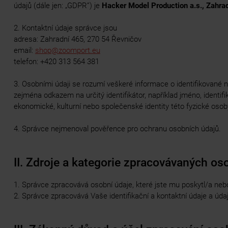
údajů (dále jen: „GDPR”) je
Hacker Model Production a.s., Zahr
2. Kontaktní údaje správce jsou
adresa: Zahradní 465, 270 54 Řevničov
email:
shop@zoomport.eu
telefon: +420 313 564 381
3. Osobními údaji se rozumí veškeré informace o identifikované ne
zejména odkazem na určitý identifikátor, například jméno, identifika
ekonomické, kulturní nebo společenské identity této fyzické osob
4. Správce nejmenoval pověřence pro ochranu osobních údajů.
II. Zdroje a kategorie zpracovávaných os
1. Správce zpracovává osobní údaje, které jste mu poskytl/a nebo
2. Správce zpracovává Vaše identifikační a kontaktní údaje a úda