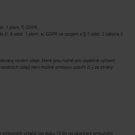
st. 1 písm. f) GDPR,
 čl. 6 odst. 1 písm. a) GDPR ve spojení s § 7 odst. 2 zákona č.
adovány osobní údaje, které jsou nutné pro úspěšné vyřízení
osobních údajů není možné smlouvu uzavřít či jí ze strany
o smluvních vztahů (po dobu 15 let od ukončení smluvního