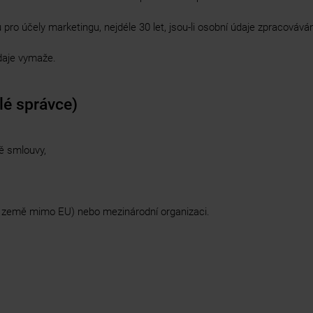
pro účely marketingu, nejdéle 30 let, jsou-li osobní údaje zpracovává
daje vymaže.
lé správce)
dě smlouvy,
o země mimo EU) nebo mezinárodní organizaci.