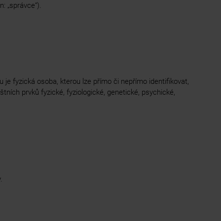
n: „správce“).
je fyzická osoba, kterou lze přímo či nepřímo identifikovat,
áštních prvků fyzické, fyziologické, genetické, psychické,
.