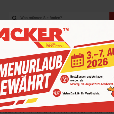
SENBAHN-SHOP
3D DRUCK, 3D KONSTRUKTION
KARTONS - SCHACHTE
HAUPTKATEGORIEN
H ÚDAJŮ
ho parlamentu a Rady (EU) 2016/679 o ochraně fyzických osob v souv