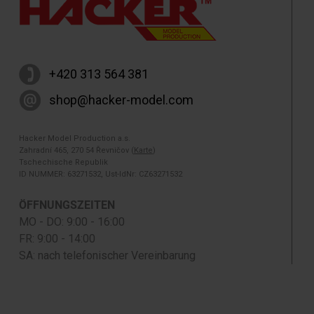
+420 313 564 381
shop@hacker-model.com
Hacker Model Production a.s.
Zahradní 465, 270 54 Řevničov (
Karte
)
Tschechische Republik
ID NUMMER: 63271532, Ust-IdNr: CZ63271532
ÖFFNUNGSZEITEN
MO - DO: 9:00 - 16:00
FR: 9:00 - 14:00
SA: nach telefonischer Vereinbarung