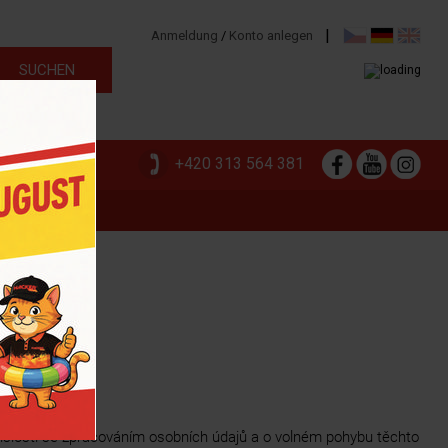
|
Anmeldung
/
Konto anlegen
+420 313 564 381
LN
islosti se zpracováním osobních údajů a o volném pohybu těchto