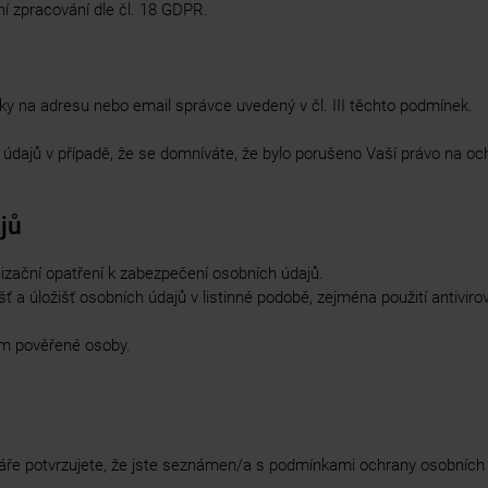
í zpracování dle čl. 18 GDPR.
y na adresu nebo email správce uvedený v čl. III těchto podmínek.
údajů v případě, že se domníváte, že bylo porušeno Vaší právo na oc
jů
nizační opatření k zabezpečení osobních údajů.
išť a úložišť osobních údajů v listinné podobě, zejména použití antiv
ím pověřené osoby.
ře potvrzujete, že jste seznámen/a s podmínkami ochrany osobních ú