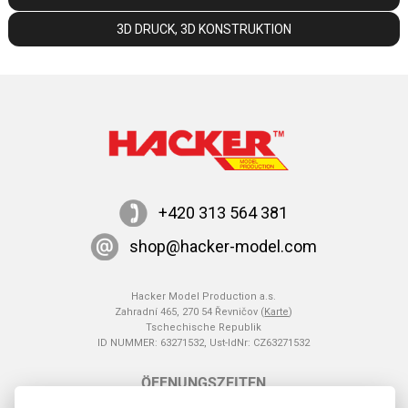
3D DRUCK, 3D KONSTRUKTION
+420 313 564 381
shop@hacker-model.com
Hacker Model Production a.s.
Zahradní 465, 270 54 Řevničov (
Karte
)
Tschechische Republik
ID NUMMER: 63271532, Ust-IdNr: CZ63271532
ÖFFNUNGSZEITEN
MO - DO: 9:00 - 16:00