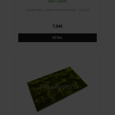
AUF LAGER
Vysoké keře - zelená tmavá jemná - 12 kusů
7,04€
DETAIL