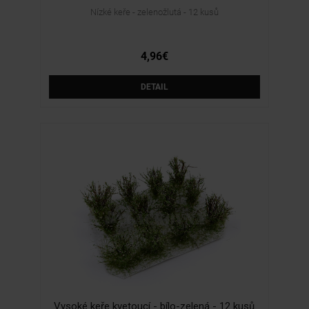
Nízké keře - zelenožlutá - 12 kusů
4,96€
DETAIL
Vysoké keře kvetoucí - bílo-zelená - 12 kusů