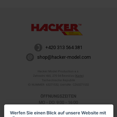
+420 313 564 381
shop@hacker-model.com
Hacker Model Production a.s.
Zahradní 465, 270 54 Řevničov (
Karte
)
Tschechische Republik
ID NUMMER: 63271532, Ust-IdNr: CZ63271532
ÖFFNUNGSZEITEN
MO - DO: 9:00 - 16:00
FR: 9:00 - 14:00
Werfen Sie einen Blick auf unsere Website mit
SA: nach telefonischer Vereinbarung