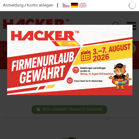
|
Anmeldung
/
Konto anlegen
HAUPTKATEGORIEN
BEZUCHA MODEL
NUR LAGERNDE PRODUKTE ANZEIGEN