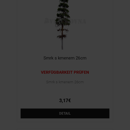
Smrk s kmenem 26cm
VERFÜGBARKEIT PRÜFEN
Smrk s kmenem 26cm
3,17€
DETAIL