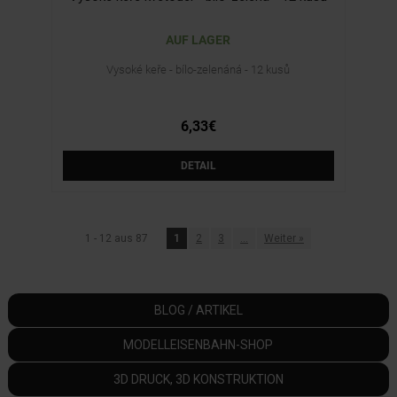
AUF LAGER
Vysoké keře - bílo-zelenáná - 12 kusů
6,33€
DETAIL
1 - 12 aus 87
1
2
3
...
Weiter
»
BLOG / ARTIKEL
MODELLEISENBAHN-SHOP
3D DRUCK, 3D KONSTRUKTION