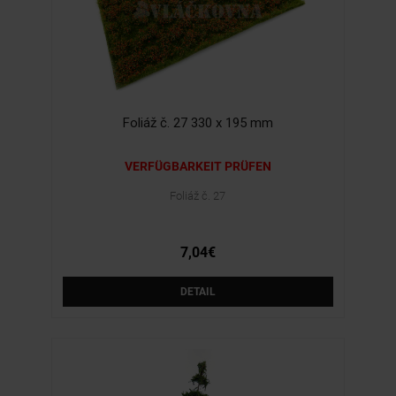
Foliáž č. 27 330 x 195 mm
VERFÜGBARKEIT PRÜFEN
Foliáž č. 27
7,04€
DETAIL