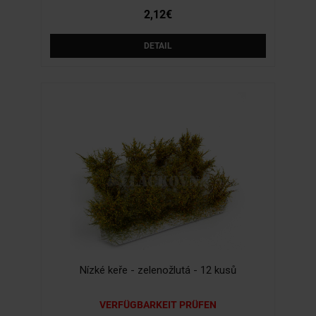
2,12€
DETAIL
Nízké keře - zelenožlutá - 12 kusů
VERFÜGBARKEIT PRÜFEN