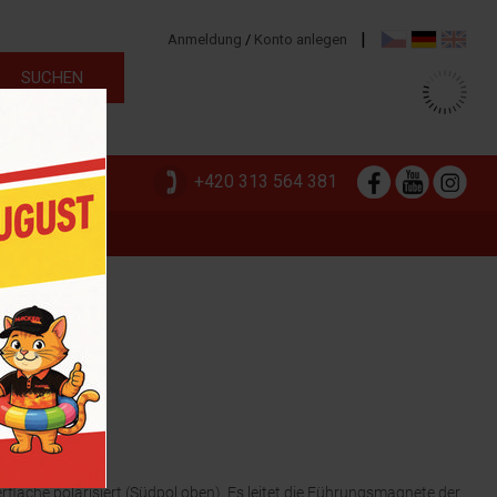
|
Anmeldung
/
Konto anlegen
+420 313 564 381
LN
, 5 m
fläche polarisiert (Südpol oben). Es leitet die Führungsmagnete der