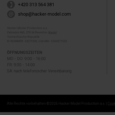
+420 313 564 381
shop@hacker-model.com
Hacker Model Production a.s.
Zahradní 465, 270 54 Řevničov (
Karte
)
Tschechische Republik
ID NUMMER: 63271532, Ust-IdNr: CZ63271532
ÖFFNUNGSZEITEN
MO - DO: 9:00 - 16:00
FR: 9:00 - 14:00
SA: nach telefonischer Vereinbarung
Alle Rechte vorbehalten ©
2026 Hacker Model Production a.s. |
Cook