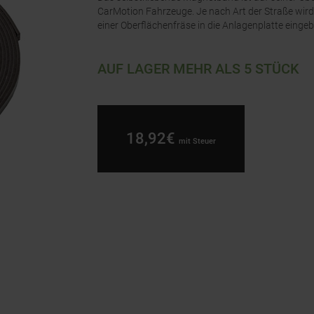
CarMotion Fahrzeuge. Je nach Art der Straße wird 
einer Oberflächenfräse in die Anlagenplatte eingeb
AUF LAGER MEHR ALS 5 STÜCK
18,92€
mit Steuer