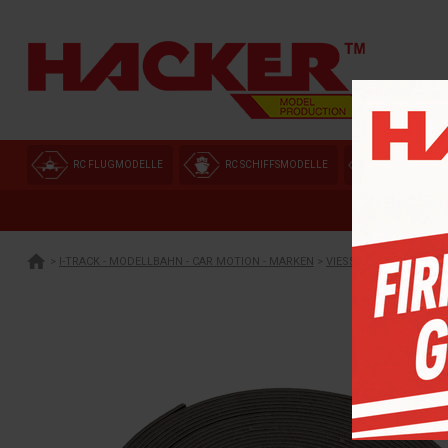
RC FLUGMODELLE
RC SCHIFFSMODELLE
MODELLEI
>
I-TRACK - MODELLBAHN - CAR MOTION - MARKEN
>
VIESSMANN CAR MOTI