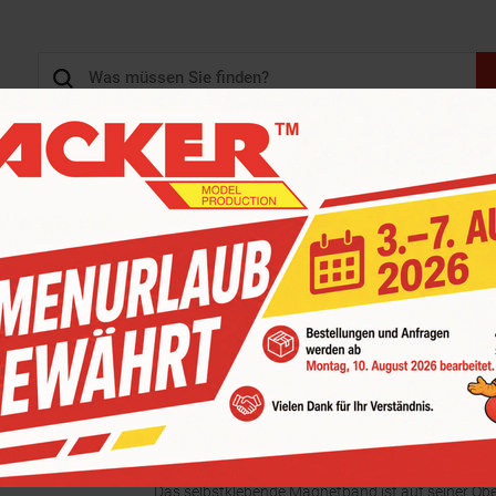
SENBAHN-SHOP
3D DRUCK, 3D KONSTRUKTION
KARTONS - SCHACHTE
HAUPTKATEGORIEN
ON
>
VIESSMANN CAR MOTION ZUBEHÖR
>
8430 MAGNETBAND 1 MM, 5 M
8430 Magnetband 1 mm
ARTIKL: V8430
NEUHEIT
Das selbstklebende Magnetband ist auf seiner Ober