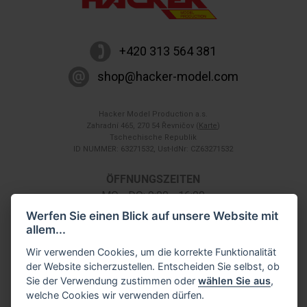
+420 313 564 381
shop@hacker-model.com
Hacker Model Production a.s.
Zahradní 465, 270 54 Řevničov (
Karte
)
Tschechische Republik
ID NUMMER: 63271532, Ust-IdNr: CZ63271532
ÖFFNUNGSZEITEN
MO - DO: 9:00 - 16:00
FR: 9:00 - 14:00
Werfen Sie einen Blick auf unsere Website mit
SA: nach telefonischer Vereinbarung
allem...
Wir verwenden Cookies, um die korrekte Funktionalität
der Website sicherzustellen. Entscheiden Sie selbst, ob
Sie der Verwendung zustimmen oder
wählen Sie aus
,
welche Cookies wir verwenden dürfen.