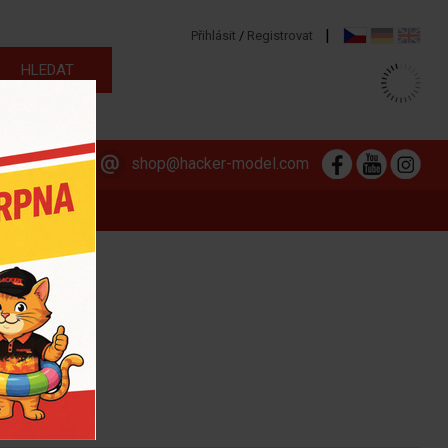
|
Přihlásit
/
Registrovat
313 564 381
shop@hacker-model.com