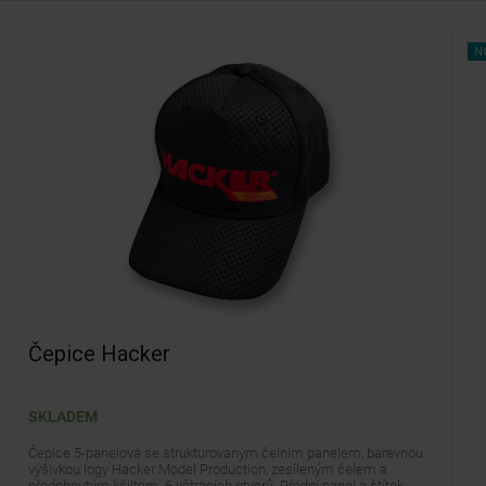
N
Čepice Hacker
SKLADEM
Čepice 5-panelová se strukturovaným čelním panelem, barevnou
výšivkou logy Hacker Model Production, zesíleným čelem a
předohnutým kšiltem. 6 větracích otvorů. Přední panel a štítek -