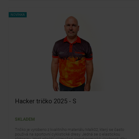
NOVINKA
Hacker tričko 2025 - S
SKLADEM
Tričko je vyrobeno z kvalitního materiálu Malk02, který se často
používá na sportovní cyklistické dresy. Jedná se o elastickou
pleteninu, která přináší výjimečné aerodynamické vlastnosti díky