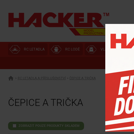
RC LETADLA
RC LODĚ
VLÁČKOVNA
>
RC LETADLA A PŘÍSLUŠENSTVÍ
>
ČEPICE A TRIČKA
ČEPICE A TRIČKA
ZOBRAZIT POUZE PRODUKTY SKLADEM