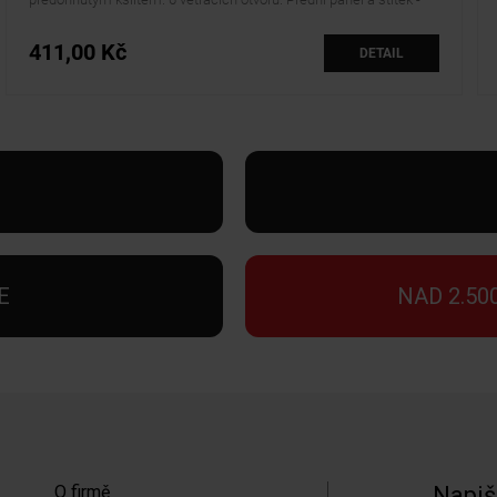
100% polyester; síťovina a zadní panel: 100% bavlna. Zapínání na
suchý zip. Určeno pro ruční praní.
411,00 Kč
DETAIL
E
NAD 2.50
O firmě
Napiš