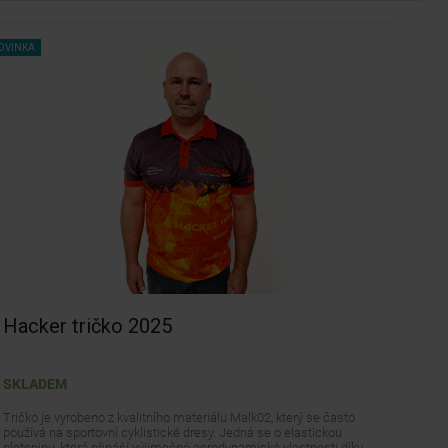
OVINKA
Hacker tričko 2025
SKLADEM
Tričko je vyrobeno z kvalitního materiálu Malk02, který se často
používá na sportovní cyklistické dresy. Jedná se o elastickou
pleteninu, která přináší výjimečné aerodynamické vlastnosti díky