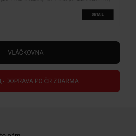
své struktuře pruhů a větrných kanálků. Měkká, lehká a přiléhající k
tělu poskytuje vynikající pohodlí a volnost pohybu. 100% polyester,
136 g/m2. Celoplošný potisk (nejdříve potisknuta látka a až poté
DETAIL
sešito).
VLÁČKOVNA
0,- DOPRAVA PO ČR ZDARMA
te nám