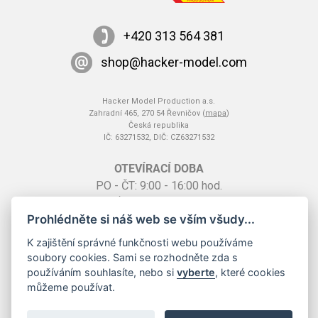
+420 313 564 381
shop@hacker-model.com
Hacker Model Production a.s.
Zahradní 465, 270 54 Řevničov (
mapa
)
Česká republika
IČ: 63271532, DIČ: CZ63271532
OTEVÍRACÍ DOBA
PO - ČT: 9:00 - 16:00 hod.
PÁ: 9:00 - 14:00 hod.
Prohlédněte si náš web se vším všudy...
SO: na základě telefonické dohody
K zajištění správné funkčnosti webu používáme
soubory cookies. Sami se rozhodněte zda s
používáním souhlasíte, nebo si
vyberte
, které cookies
můžeme používat.