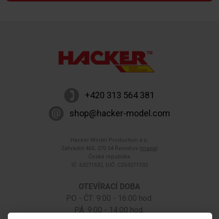
+420 313 564 381
shop@hacker-model.com
Hacker Model Production a.s.
Zahradní 465, 270 54 Řevničov (
mapa
)
Česká republika
IČ: 63271532, DIČ: CZ63271532
OTEVÍRACÍ DOBA
PO - ČT: 9:00 - 16:00 hod.
PÁ: 9:00 - 14:00 hod.