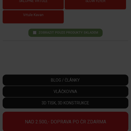
SKLOPNÉ VRTULE
SLOW FLYER
Vrtule Kavan
ZOBRAZIT POUZE PRODUKTY SKLADEM
BLOG / ČLÁNKY
VLÁČKOVNA
3D TISK, 3D KONSTRUKCE
NAD 2.500,- DOPRAVA PO ČR ZDARMA