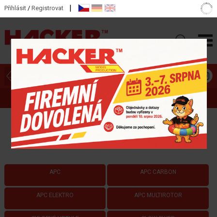
|
Přihlásit
/
Registrovat
ZOBRAZIT HLAVNÍ KATEGORIE
VRTULE
APC
APC CARBON
APC ELEKTRO
APC MULTIROTOR