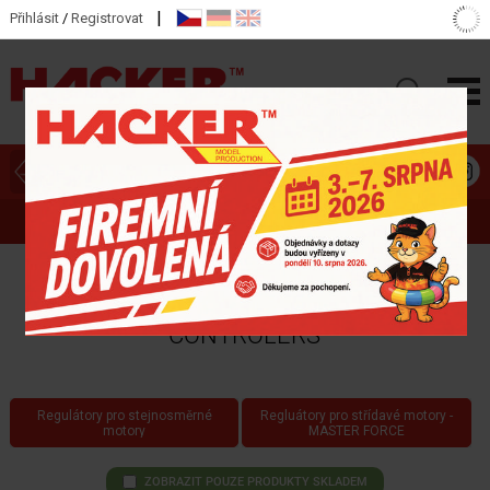
|
Přihlásit
/
Registrovat
ZOBRAZIT HLAVNÍ KATEGORIE
REGULÁTORY OTÁČEK - MASTER
CONTROLERS
Regulátory pro stejnosměrné
Regluátory pro střídavé motory -
motory
MASTER FORCE
ZOBRAZIT POUZE PRODUKTY SKLADEM