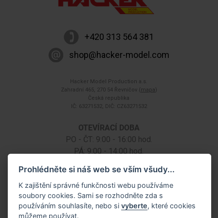
+420 313 564 381
shop@hacker-model.com
Hacker Model Production a.s.
Zahradní 465, 270 54 Řevničov (
mapa
)
Česká republika
IČ: 63271532, DIČ: CZ63271532
OTEVÍRACÍ DOBA
PO - ČT: 9:00 - 16:00 hod.
PÁ: 9:00 - 14:00 hod.
SO: na základě telefonické dohody
Prohlédněte si náš web se vším všudy...
K zajištění správné funkčnosti webu používáme
soubory cookies. Sami se rozhodněte zda s
používáním souhlasíte, nebo si
vyberte
, které cookies
můžeme používat.