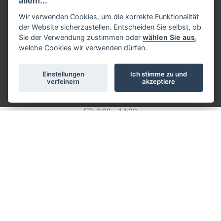
allem...
shop@hacker-model.com
Wir verwenden Cookies, um die korrekte Funktionalität
der Website sicherzustellen. Entscheiden Sie selbst, ob
Sie der Verwendung zustimmen oder
wählen Sie aus
,
Hacker Model Production a.s.
welche Cookies wir verwenden dürfen.
Zahradní 465, 270 54 Řevničov (
Karte
)
Tschechische Republik
ID NUMMER: 63271532, Ust-IdNr: CZ63271532
Einstellungen
Ich stimme zu und
verfeinern
akzeptiere
ÖFFNUNGSZEITEN
MO - DO: 9:00 - 16:00
FR: 9:00 - 14:00
SA: nach telefonischer Vereinbarung
Alle Rechte vorbehalten ©
2026 Hacker Model Production a.s. |
Cookies
Einrichtung des Systems
InGenius Webdesign