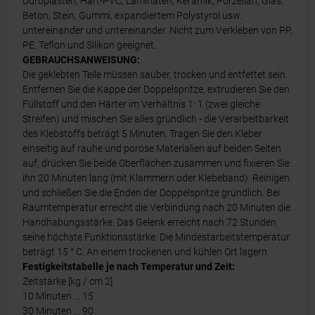
Duroplasten, Hart-PVC, Laminaten, Keramik, Porzellan, Glas,
Beton, Stein, Gummi, expandiertem Polystyrol usw.
untereinander und untereinander. Nicht zum Verkleben von PP,
PE, Teflon und Silikon geeignet.
GEBRAUCHSANWEISUNG:
Die geklebten Teile müssen sauber, trocken und entfettet sein.
Entfernen Sie die Kappe der Doppelspritze, extrudieren Sie den
Füllstoff und den Härter im Verhältnis 1: 1 (zwei gleiche
Streifen) und mischen Sie alles gründlich - die Verarbeitbarkeit
des Klebstoffs beträgt 5 Minuten. Tragen Sie den Kleber
einseitig auf rauhe und poröse Materialien auf beiden Seiten
auf, drücken Sie beide Oberflächen zusammen und fixieren Sie
ihn 20 Minuten lang (mit Klammern oder Klebeband). Reinigen
und schließen Sie die Enden der Doppelspritze gründlich. Bei
Raumtemperatur erreicht die Verbindung nach 20 Minuten die
Handhabungsstärke. Das Gelenk erreicht nach 72 Stunden
seine höchste Funktionsstärke. Die Mindestarbeitstemperatur
beträgt 15 ° C. An einem trockenen und kühlen Ort lagern.
Festigkeitstabelle je nach Temperatur und Zeit:
Zeitstärke [kg / cm 2]
10 Minuten ... 15
30 Minuten ... 90